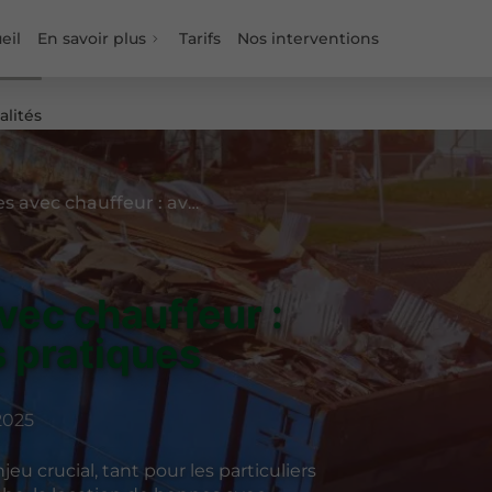
eil
En savoir plus
Tarifs
Nos interventions
alités
Location de bennes avec chauffeur : avantages et conseils pratiques
vec chauffeur :
s pratiques
2025
eu crucial, tant pour les particuliers