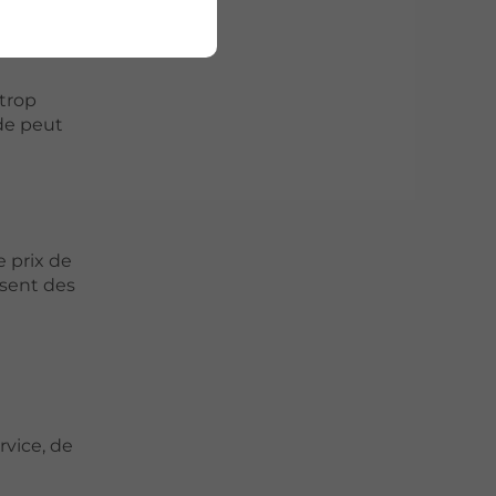
 trop
nde peut
e prix de
osent des
vice, de