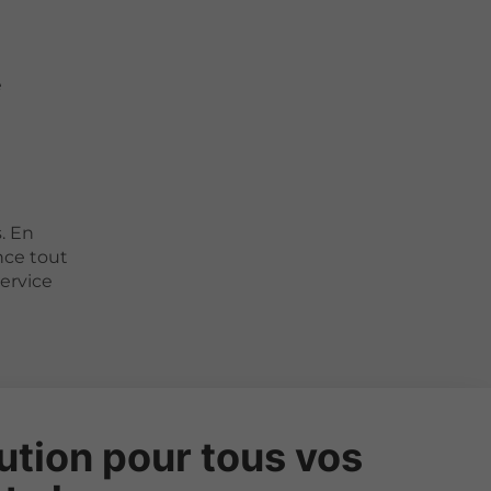
e
. En
nce tout
ervice
ution pour tous vos