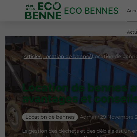
ECO BENNES
Accu
Actu
Articles
Location de bennes
Location de bennes a
avantages et conseil
Location de bennes
Admin / 29 Novembre 
La gestion des déchets et des déblais est un enj