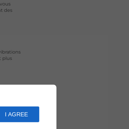
 vous
nt des
ibrations
t plus
ssurez
bennes
I AGREE