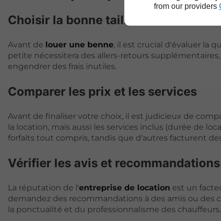
from our providers
Choisir la bonne taille de benne
Avant de
louer une benne
, il est crucial d'évaluer 
petite nécessitera des allers-retours supplémentaires
engendrer des frais inutiles.
Comparer les prix et les services
Avant de finaliser votre choix, il est judicieux de co
la location, mais aussi les services inclus (durée de lo
forfaits tout compris, tandis que d'autres facturent de
Vérifier les avis et recommandations
La réputation de l'
entreprise de location
est un facteu
demandez des recommandations à des amis ou des coll
la ponctualité et du professionnalisme des chauffeurs.