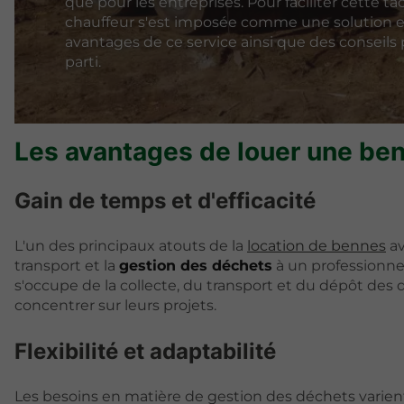
que pour les entreprises. Pour faciliter cette t
chauffeur s'est imposée comme une solution eff
avantages de ce service ainsi que des conseils p
parti.
Les avantages de louer une be
Gain de temps et d'efficacité
L'un des principaux atouts de la
location de bennes
av
transport et la
gestion des déchets
à un professionnel
s'occupe de la collecte, du transport et du dépôt des 
concentrer sur leurs projets.
Flexibilité et adaptabilité
Les besoins en matière de gestion des déchets varient